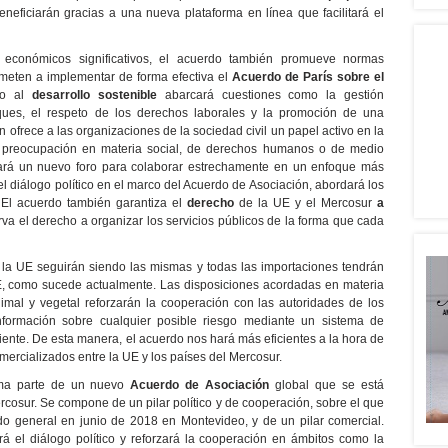
eficiarán gracias a una nueva plataforma en línea que facilitará el
 económicos significativos, el acuerdo también promueve normas
meten a implementar de forma efectiva el
Acuerdo de París sobre el
do al
desarrollo sostenible
abarcará cuestiones como la gestión
ques, el respeto de los derechos laborales y la promoción de una
ofrece a las organizaciones de la sociedad civil un papel activo en la
er preocupación en materia social, de derechos humanos o de medio
ará un nuevo foro para colaborar estrechamente en un enfoque más
del diálogo político en el marco del Acuerdo de Asociación, abordará los
El acuerdo también garantiza el
derecho
de la UE y el Mercosur
a
rva el derecho a organizar los servicios públicos de la forma que cada
la UE seguirán siendo las mismas y todas las importaciones tendrán
E, como sucede actualmente. Las disposiciones acordadas en materia
imal y vegetal reforzarán la cooperación con las autoridades de los
información sobre cualquier posible riesgo mediante un sistema de
iciente. De esta manera, el acuerdo nos hará más eficientes a la hora de
mercializados entre la UE y los países del Mercosur.
rma parte de un nuevo
Acuerdo de Asociación
global que se está
rcosur. Se compone de un pilar político y de cooperación, sobre el que
o general en junio de 2018 en Montevideo, y de un pilar comercial.
á el diálogo político y reforzará la cooperación en ámbitos como la