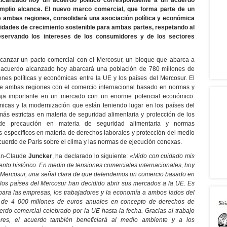
lcanzado hoy un acuerdo político correspondiente a un acuerdo
amplio alcance. El nuevo marco comercial, que forma parte de un
 ambas regiones, consolidará una asociación política y económica
nidades de crecimiento sostenible para ambas partes, respetando al
servando los intereses de los consumidores y de los sectores
lcanzar un pacto comercial con el Mercosur, un bloque que abarca a
El acuerdo alcanzado hoy abarcará una población de 780 millones de
iones políticas y económicas entre la UE y los países del Mercosur. El
de ambas regiones con el comercio internacional basado en normas y
ja importante en un mercado con un enorme potencial económico.
micas y la modernización que están teniendo lugar en los países del
ás estrictas en materia de seguridad alimentaria y protección de los
 de precaución en materia de seguridad alimentaria y normas
específicos en materia de derechos laborales y protección del medio
cuerdo de París sobre el clima y las normas de ejecución conexas.
ean-Claude
Juncker
, ha declarado lo siguiente:
«Mido con cuidado mis
ento histórico. En medio de tensiones comerciales internacionales, hoy
el Mercosur, una señal clara de que defendemos un comercio basado en
 los países del Mercosur han decidido abrir sus mercados a la UE. Es
 para las empresas, los trabajadores y la economía a ambos lados del
 de 4 000 millones de euros anuales en concepto de derechos de
erdo comercial celebrado por la UE hasta la fecha. Gracias al trabajo
res, el acuerdo también beneficiará al medio ambiente y a los