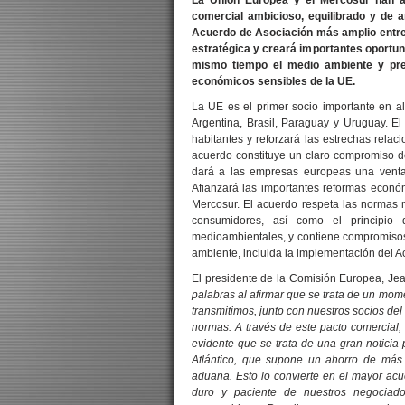
La Unión Europea y el Mercosur han a
comercial ambicioso, equilibrado y de 
Acuerdo de Asociación más amplio entre
estratégica y creará importantes oportu
mismo tiempo el medio ambiente y pre
económicos sensibles de la UE.
La UE es el primer socio importante en a
Argentina, Brasil, Paraguay y Uruguay. 
habitantes y reforzará las estrechas relac
acuerdo constituye un claro compromiso 
dará a las empresas europeas una venta
Afianzará las importantes reformas econó
Mercosur. El acuerdo respeta las normas m
consumidores, así como el principio
medioambientales, y contiene compromisos 
ambiente, incluida la implementación del A
El presidente de la Comisión Europea, J
palabras al afirmar que se trata de un mom
transmitimos, junto con nuestros socios d
normas. A través de este pacto comercial,
evidente que se trata de una gran noticia
Atlántico, que supone un ahorro de más
aduana. Esto lo convierte en el mayor acu
duro y paciente de nuestros negociado