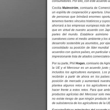
consumidores. Por ello, con este acuerdo 
Cecilia
Malmström
, comisaria de Comerci
un espíritu de cooperación y apertura. Un
de personas que brindará enormes oportu
tenemos fuertes vínculos históricos y cuy
ahorrará a las empresas europeas más de
que en virtud de nuestro acuerdo con Jap
partes del mundo. Establece asimismo 
cuestiones como el medio ambiente y los d
desarrollo sostenible ya asumidos, por ej
consolidado su posición de líder mundial
acuerdos con quince países, en particular
impresionante lista de aliados comerciales
Por su parte, Phil
Hogan
, comisario de Agri
la UE y el Mercosur es un acuerdo justo 
incluidos los agricultores europeos. Los 
recibirán a partir de ahora en los paíse
posición de mercado y aumentará nuestra
plantea algunos retos a los agricultores
hacer frente a estos retos. Para que am
productos agrícolas del Mercosur solo m
no existe riesgo de que ningún producto 
de subsistencia de los agricultores de la U