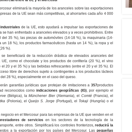
comercial entre la UE y el Mercosur
Mercosur eliminará la mayoría de los aranceles sobre las exportaciones
presas de la UE sean más competitivas, al ahorrarles cada año 4 000
industriales
de la UE, esto ayudará a impulsar las exportaciones de
 se han enfrentado a aranceles elevados y a veces prohibitivos. Entre
el del 35 %), las piezas de automóviles (14-18 %), la maquinaria (14-
a un 18 %), los productos farmacéuticos (hasta un 14 %), la ropa y el
(26 %).
se beneficiará de la reducción drástica de elevados aranceles del
 UE, como el chocolate y los productos de confitería (20 %), el vino
 el 20 y el 35 %) y las bebidas refrescantes (entre el 20 y el 35 %). El
ceso libre de derechos sujeto a contingentes a los productos lácteos
 del 28 %), especialmente en el caso del queso.
erán garantías jurídicas que protejan de imitaciones a
357
productos
idad reconocidos como
indicaciones geográficas (IG)
, por ejemplo el
rve
(Bélgica), la
Münchener Bier
(Alemania), el
Comté
(Francia), el
dka
(Polonia), el
Queijo S. Jorge
(Portugal), el
Tokaji
(Hungría) o el
 negocio en el Mercosur para las empresas de la UE que venden en el
prestadores de servicios
en los sectores de la tecnología de la
nsporte, entre otros. Simplificará los controles fronterizos,
reducirá la
estos a la exportación por los países del Mercosur. Las
pequeñas