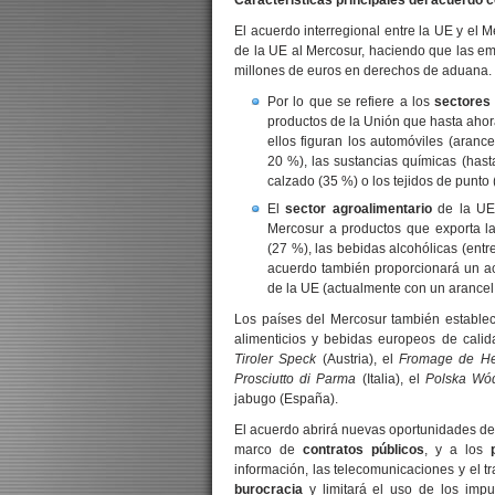
Características principales del acuerdo 
El acuerdo interregional entre la UE y el 
de la UE al Mercosur, haciendo que las em
millones de euros en derechos de aduana.
Por lo que se refiere a los
sectores 
productos de la Unión que hasta ahora
ellos figuran los automóviles (aranc
20 %), las sustancias químicas (hast
calzado (35 %) o los tejidos de punto 
El
sector agroalimentario
de la UE 
Mercosur a productos que exporta la
(27 %), las bebidas alcohólicas (entre
acuerdo también proporcionará un ac
de la UE (actualmente con un arancel
Los países del Mercosur también establec
alimenticios y bebidas europeos de cal
Tiroler Speck
(Austria), el
Fromage de He
Prosciutto di Parma
(Italia), el
Polska Wó
jabugo (España).
El acuerdo abrirá nuevas oportunidades de
marco de
contratos públicos
, y a los
información, las telecomunicaciones y el tra
burocracia
y limitará el uso de los impu