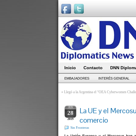
Inicio
Contacto
DNN Diploma
EMBAJADORES
INTERÉS GENERAL
«
Llegó a la Argentina el “OEA Cyberwomen Chall
JUN
La UE y el Mercosu
28
comercio
2019
Sin Fronteras