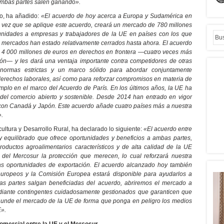
ambas partes salen ganando».
o, ha añadido:
«El acuerdo de hoy acerca a Europa y Sudamérica en
a vez que se aplique este acuerdo, creará un mercado de 780 millones
nidades a empresas y trabajadores de la UE en países con los que
os mercados han estado relativamente cerrados hasta ahora. El acuerdo
 4 000 millones de euros en derechos en frontera —cuatro veces más
ón— y les dará una ventaja importante contra competidores de otras
normas estrictas y un marco sólido para abordar conjuntamente
erechos laborales, así como para reforzar compromisos en materia de
emplo en el marco del Acuerdo de París. En los últimos años, la UE ha
 del comercio abierto y sostenible. Desde 2014 han entrado en vigor
 con Canadá y Japón. Este acuerdo añade cuatro países más a nuestra
».
cultura y Desarrollo Rural, ha declarado lo siguiente:
«El acuerdo entre
y equilibrado que ofrece oportunidades y beneficios a ambas partes,
productos agroalimentarios característicos y de alta calidad de la UE
s del Mercosur la protección que merecen, lo cual reforzará nuestra
s oportunidades de exportación. El acuerdo alcanzado hoy también
 europeos y la Comisión Europea estará disponible para ayudarlos a
bas partes salgan beneficiadas del acuerdo, abriremos el mercado a
ediante contingentes cuidadosamente gestionados que garanticen que
inunde el mercado de la UE de forma que ponga en peligro los medios
E».