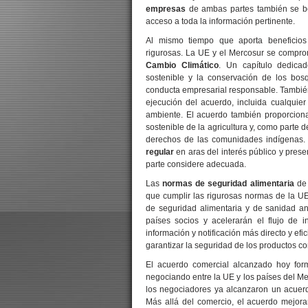
empresas
de ambas partes también se ben
acceso a toda la información pertinente.
Al mismo tiempo que aporta beneficios
rigurosas. La UE y el Mercosur se compro
Cambio Climático
. Un capítulo dedica
sostenible y la conservación de los bos
conducta empresarial responsable. También 
ejecución del acuerdo, incluida cualqui
ambiente. El acuerdo también proporcion
sostenible de la agricultura y, como parte 
derechos de las comunidades indígenas. 
regular
en aras del interés público y prese
parte considere adecuada.
Las
normas de seguridad alimentaria
de 
que cumplir las rigurosas normas de la U
de seguridad alimentaria y de sanidad an
países socios y acelerarán el flujo de 
información y notificación más directo y ef
garantizar la seguridad de los productos co
El acuerdo comercial alcanzado hoy fo
negociando entre la UE y los países del Me
los negociadores ya alcanzaron un acuerd
Más allá del comercio, el acuerdo mejorar