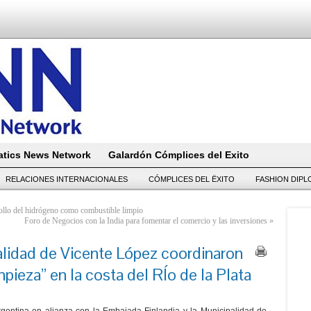
tics News Network
Galardón Cómplices del Exito
RELACIONES INTERNACIONALES
CÓMPLICES DEL ËXITO
FASHION DIP
rrollo del hidrógeno como combustible limpio
Foro de Negocios con la India para fomentar el comercio y las inversiones
»
alidad de Vicente López coordinaron
pieza” en la costa del RÍo de la Plata