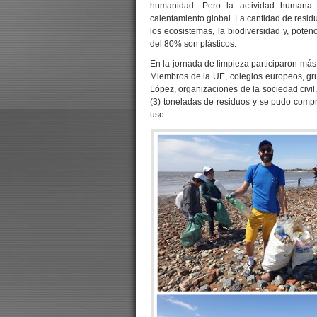
humanidad. Pero la actividad humana 
calentamiento global. La cantidad de resid
los ecosistemas, la biodiversidad y, pote
del 80% son plásticos.
En la jornada de limpieza participaron más
Miembros de la UE, colegios europeos, gru
López, organizaciones de la sociedad civil,
(3) toneladas de residuos y se pudo compr
uso.