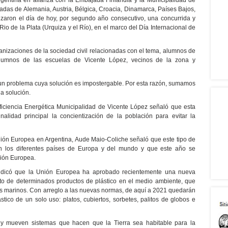
gentina en alianza con la Embajada Finlandia y la Municipalidad de
adas de Alemania, Austria, Bélgica, Croacia, Dinamarca, Países Bajos,
izaron el día de hoy, por segundo año consecutivo, una concurrida y
 Rio de la Plata (Urquiza y el Río), en el marco del Día Internacional de
anizaciones de la sociedad civil relacionadas con el tema, alumnos de
alumnos de las escuelas de Vicente López, vecinos de la zona y
 un problema cuya solución es impostergable. Por esta razón, sumamos
la solución.
Eficiencia Energética Municipalidad de Vicente López señaló que esta
alidad principal la concientización de la población para evitar la
ión Europea en Argentina, Aude Maio-Coliche señaló que este tipo de
en los diferentes países de Europa y del mundo y que este año se
ión Europea.
ndicó que la Unión Europea ha aprobado recientemente una nueva
acto de determinados productos de plástico en el medio ambiente, que
hos marinos. Con arreglo a las nuevas normas, de aquí a 2021 quedarán
stico de un solo uso: platos, cubiertos, sorbetes, palitos de globos e
y mueven sistemas que hacen que la Tierra sea habitable para la