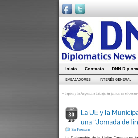
Inicio
Contacto
DNN Diploma
EMBAJADORES
INTERÉS GENERAL
«
Japón y la Argentina trabajarán juntos en el desa
SEP
La UE y la Municip
30
una “Jornada de lim
2019
Sin Fronteras