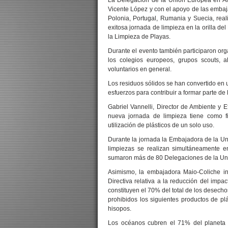
La Delegación de la Unión Europea en Ar
Vicente López y con el apoyo de las embaj
Polonia, Portugal, Rumania y Suecia, real
exitosa jornada de limpieza en la orilla del
la Limpieza de Playas.
Durante el evento también participaron org
los colegios europeos, grupos scouts, 
voluntarios en general.
Los residuos sólidos se han convertido en
esfuerzos para contribuir a formar parte de 
Gabriel Vannelli, Director de Ambiente y 
nueva jornada de limpieza tiene como fin
utilización de plásticos de un solo uso.
Durante la jornada la Embajadora de la Un
limpiezas se realizan simultáneamente 
sumaron más de 80 Delegaciones de la Un
Asimismo, la embajadora Maio-Coliche i
Directiva relativa a la reducción del imp
constituyen el 70% del total de los desec
prohibidos los siguientes productos de plá
hisopos.
Los océanos cubren el 71% del planeta 