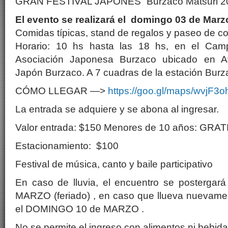
GRAN FESTIVAL JAPONÉS “Burzaco Matsuri 20
El evento se realizará el domingo 03 de Marz
Comidas típicas, stand de regalos y paseo de c
Horario: 10 hs hasta las 18 hs, en el Cam
Asociación Japonesa Burzaco ubicado en A
Japón Burzaco. A 7 cuadras de la estación Burz
CÓMO LLEGAR —>
https://goo.gl/maps/wvjF3o
La entrada se adquiere y se abona al ingresar.
Valor entrada: $150 Menores de 10 años: GRAT
Estacionamiento: $100
Festival de música, canto y baile participativo
En caso de lluvia, el encuentro se posterga
MARZO (feriado) , en caso que llueva nuevamen
el DOMINGO 10 de MARZO .
No se permite el ingreso con alimentos ni bebid