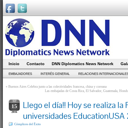
Inicio
Contacto
DNN Diplomatics News Network
Gal
EMBAJADORES
INTERÉS GENERAL
RELACIONES INTERNACIONALE
«
Buenos Aires Celebra junto a las colectividades francesa, china y coreana
Las embajadas de Costa Rica, El Salvador, Guatemala, Hondu
SEP
Llego el día!! Hoy se realiza la 
15
2016
universidades EducationUSA
Cómplices del Ëxito