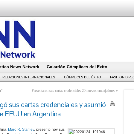
tics News Network
Galardón Cómplices del Exito
RELACIONES INTERNACIONALES
CÓMPLICES DEL ËXITO
FASHION DIP
n”
Presentaron sus cartas credenciales 20 nuevos embajadores
»
gó sus cartas credenciales y asumió
e EEUU en Argentina
tina,
Marc R. Stanley
, presentó hoy sus