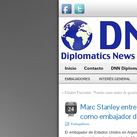
Inicio
Contacto
DNN Diploma
EMBAJADORES
INTERÉS GENERAL
«
Elisabet Piacentini: “Pasión como motor de gestió
ENE
Marc Stanley entre
24
como embajador d
2022
Embajadores
El embajador de Estados Unidos en Argen