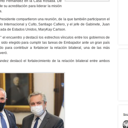
lberto Fernández en la Casa Rosada. De
 su acreditación para liderar la misión
a.
residente compartieron una reunión, de la que también participaron el
o Internacional y Culto, Santiago Cafiero, y el jefe de Gabinete, Juan
ajada de Estados Unidos, MaryKay Carlson.
” el encuentro y destacó los estrechos vínculos entre los gobiernos de
sido elegido para cumplir las tareas de Embajador ante un gran país
o para contribuir a fortalecer la relación bilateral, una de las más
everó.
nández destacó el fortalecimiento de la relación bilateral entre ambos