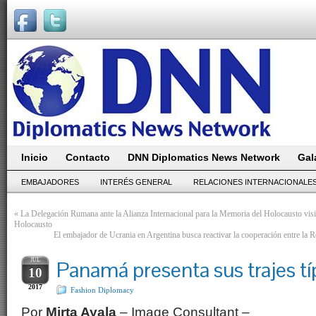
Inicio
Contacto
DNN Diplomatics News Network
Gal
EMBAJADORES
INTERÉS GENERAL
RELACIONES INTERNACIONALE
«
La Delegación Rumana ante la Alianza Internacional para la Memoria del Holocausto visi
Holocausto
El embajador de Ucrania en Argentina busca reactivar la cooperación entre la R
JUL
Panamá presenta sus trajes tí
10
2017
Fashion Diplomacy
Por
Mirta Ayala
– Image Consultant –