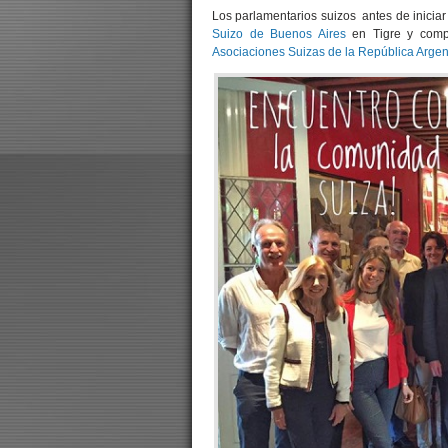
Los parlamentarios suizos antes de iniciar
Suizo de Buenos Aires
en Tigre y compa
Asociaciones Suizas de la República Argen