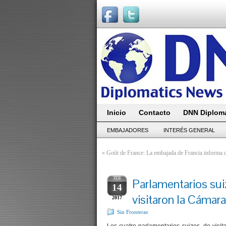
Inicio
Contacto
DNN Diploma
EMBAJADORES
INTERÉS GENERAL
«
Goût de France: La embajada de Francia informa q
FEB
Parlamentarios suiz
14
visitaron la Cámar
2017
Sin Fronteras