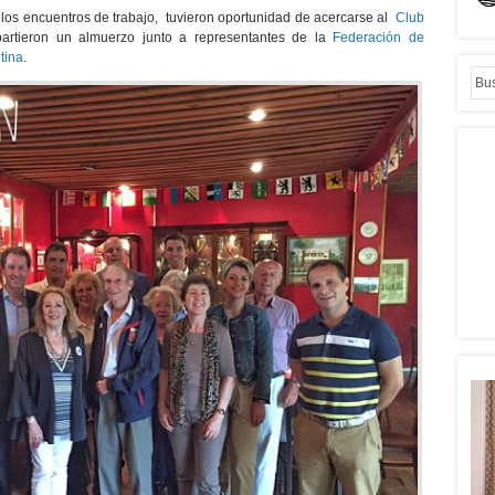
 los encuentros de trabajo, tuvieron oportunidad de acercarse al
Club
rtieron un almuerzo junto a representantes de la
Federación de
tina
.