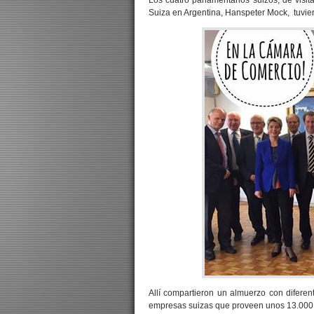
Los cuatro parlamentarios suizos, de visi
Suiza en Argentina, Hanspeter Mock, tuvier
Allí compartieron un almuerzo con difere
empresas suizas que proveen unos 13.000 p