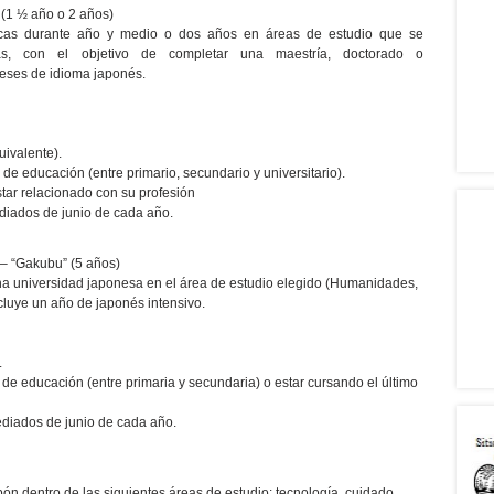
(1 ½ año o 2 años)
micas durante año y medio o dos años en áreas de estudio que se
sas, con el objetivo de completar una maestría, doctorado o
meses de idioma japonés.
uivalente).
e educación (entre primario, secundario y universitario).
star relacionado con su profesión
iados de junio de cada año.
– “Gakubu” (5 años)
una universidad japonesa en el área de estudio elegido (Humanidades,
cluye un año de japonés intensivo.
.
e educación (entre primaria y secundaria) o estar cursando el último
diados de junio de cada año.
apón dentro de las siguientes áreas de estudio: tecnología, cuidado