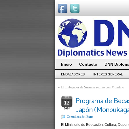
Inicio
Contacto
DNN Diploma
EMBAJADORES
INTERÉS GENERAL
«
El Embajador de Suiza se reunió con Mondino
ENE
Programa de Becas
12
Japón (Monbukag
2024
Cómplices del Ëxito
El Ministerio de Educación, Cultura, Depor