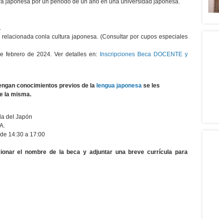
ura japonesa por un periodo de un año en una universidad japonesa.
.
a relacionada conla cultura japonesa. (Consultar por cupos especiales
de febrero de 2024. Ver detalles en:
Inscripciones Beca DOCENTE y
tengan conocimientos previos de la
lengua japonesa
se les
e la misma.
da del Japón
A.
 de 14:30 a 17:00
onar el nombre de la beca y adjuntar una breve currícula para