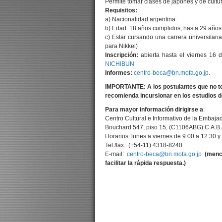
Permite tomar clases de japonés y de cult
Requisitos:
a) Nacionalidad argentina.
b) Edad: 18 años cumplidos, hasta 29 años
c) Estar cursando una carrera universitari
para Nikkei)
Inscripción:
abierta hasta el viernes 16 
NICHIBUN
Informes:
centro-beca@bn.mofa.go.jp
.
IMPORTANTE:
A los postulantes que no 
recomienda incursionar en los estudios d
Para mayor información dirigirse a
:
Centro Cultural e Informativo de la Embaja
Bouchard 547, piso 15, (C1106ABG) C.A.B.
Horarios: lunes a viernes de 9:00 a 12:30 y
Tel./fax.: (+54-11) 4318-8240
E-mail:
centro-beca@bn.mofa.go.jp
(menci
facilitar la rápida respuesta.)