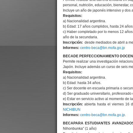
personal, nutrición, educación, bienestar, 
Incluye un año de japonés intensivo y dos a
Requisitos:
a) Nacionalidad argentina.
b) Edad: 17 años cumplidos, hasta 24 años
c) Haber completado por lo menos 12 años d
año de la secundaria.
Inscripción:
desde mediados de abril a me
Informes:
centro-beca@bn.mofa.go.jp
BECADE PERFECCIONAMIENTO DOCEN
Permite realizar una investigación relaci
Japón. Incluye además un curso de seis m
Requisitos:
a) Nacionalidad argentina.
b) Edad: hasta 34 años.
c) Ser docente en escuela primaria o secu
d) Ser graduado universitario, profesorado
e) Estar en servicio activo al momento de la
Inscripción:
abierta hasta el viernes 16 
NICHIBUN
Informes:
centro-beca@bn.mofa.go.jp
.
BECAPARA ESTUDIANTES AVANZADO
Nihonbunka” (1 año)