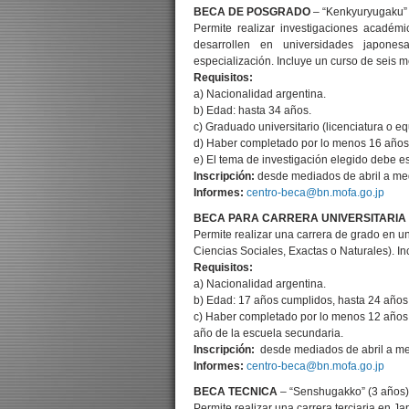
BECA DE POSGRADO
– “Kenkyuryugaku” 
Permite realizar investigaciones acadé
desarrollen en universidades japone
especialización. Incluye un curso de seis 
Requisitos:
a) Nacionalidad argentina.
b) Edad: hasta 34 años.
c) Graduado universitario (licenciatura o eq
d) Haber completado por lo menos 16 años d
e) El tema de investigación elegido debe e
Inscripción:
desde mediados de abril a med
Informes:
centro-beca@bn.mofa.go.jp
BECA PARA CARRERA UNIVERSITARIA
Permite realizar una carrera de grado en 
Ciencias Sociales, Exactas o Naturales). In
Requisitos:
a) Nacionalidad argentina.
b) Edad: 17 años cumplidos, hasta 24 años
c) Haber completado por lo menos 12 años d
año de la escuela secundaria.
Inscripción:
desde mediados de abril a me
Informes:
centro-beca@bn.mofa.go.jp
BECA TECNICA
– “Senshugakko” (3 años)
Permite realizar una carrera terciaria en J