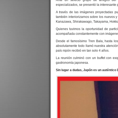
Ante un selecto grupo de amigos del 
especializados, se presentó la interesante 
A través de las imágenes proyectadas pu
también interiorizarnos sobre los nuevos 
Kanazawa, Shirakawago, Takayama, Hokka
Quienes tuvimos la oportunidad de partic
acompañada constantemente con imágenes 
Desde el famosísimo Tren Bala, hasta lo
absolutamente todo llamó nuestra atención a
país nipón recibió en tan solo 4 años.
La reunión culminó con un buffet con exq
gastronomía japonesa.
Sin lugar a dudas, Japón es un auténtico