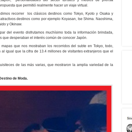
Japón, personalidades del sector turístico y medios de prensa
propuesta que permitió realmente hacer un viaje virtual.
dimos recorrer los clásicos destinos como Tokyo, Kyoto y Osaka y
y atractivos destinos como por ejemplo Koyasan, Ise Shima. Naoshima,
ido y Okinaw.
ipar del evento disfrutamos muchísimo toda la información brindada,
que desperaban el interés común de conocer Japón.
s mapas que nos mostraban los recorridos del subte en Tokyo, todo,
l igual que la cifra de 13.4 millones de visitantes extranjeros que el
uisiteces de las más varias, que mostraron la amplia variedad de la
 Destino de Moda.