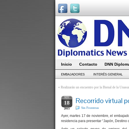
Inicio
Contacto
DNN Diploma
EMBAJADORES
INTERÉS GENERAL
«
Realizarán un encuentro por la Bienal de la Unasu
NOV
Recorrido virtual 
18
Sin Fronteras
2015
Ayer, martes 17 de noviembre, el embajado
residencia para presentar “Japón, Destino