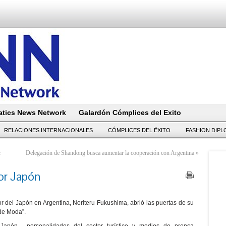
tics News Network
Galardón Cómplices del Exito
RELACIONES INTERNACIONALES
CÓMPLICES DEL ËXITO
FASHION DIP
r
Delegación de Shandong busca aumentar la cooperación con Argentina
»
por Japón
r del Japón en Argentina, Noriteru Fukushima, abrió las puertas de su
 de Moda”.