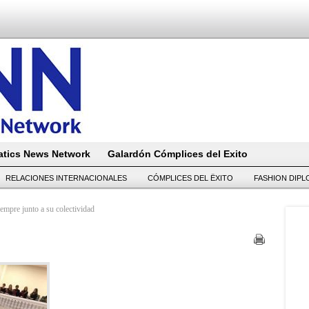
tics News Network
Galardón Cómplices del Exito
RELACIONES INTERNACIONALES
CÓMPLICES DEL ËXITO
FASHION DIP
empre junto a su colectividad