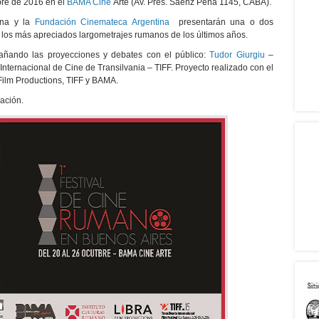
bre de 2016 en el
BAMA Cine
Arte (Av. Pres. Sáenz Peña 1145, CABA).
ina y la
Fundación Cinemateca Argentina
presentarán una o dos
e los más apreciados largometrajes rumanos de los últimos años.
añando las proyecciones y debates con el público:
Tudor Giurgiu
–
l Internacional de Cine de Transilvania – TIFF. Proyecto realizado con el
 Film Productions, TIFF y BAMA.
mación.