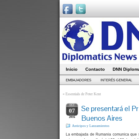
Inicio
Contacto
DNN Diploma
EMBAJADORES
INTERÉS GENERAL
«
Essentials de Peter Kent
OCT
Se presentará el P
07
Buenos Aires
2016
Anticipos y Lanzamientos
La embajada de Rumania comunica que se