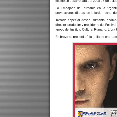
mismo se desarrollará del 20 al 26 de octu
La Embajada de Rumania en la Argent
proyecciones diarias, en la tarde-noche, d
Invitado especial desde Rumania, acomp
director, productor y presidente del Festiva
apoyo del Instituto Cultural Rumano, Libra
En breve se presentará la grilla de progra