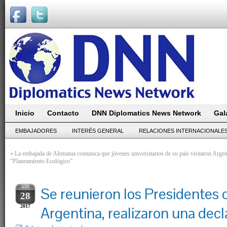
Inicio
Contacto
DNN Diplomatics News Network
Gal
EMBAJADORES
INTERÉS GENERAL
RELACIONES INTERNACIONALE
«
La embajada de Alemania comunica que jóvenes universitarios de su país visitaron Argen
“Planeamiento Ecológico”
ABR
Se reunieron los Presidentes
28
2017
Argentina, realizaron una dec