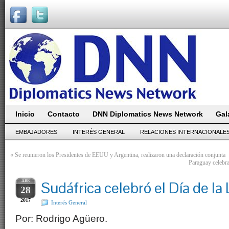
Inicio
Contacto
DNN Diplomatics News Network
Gal
EMBAJADORES
INTERÉS GENERAL
RELACIONES INTERNACIONALE
«
Se reunieron los Presidentes de EEUU y Argentina, realizaron una declaración conjunta
Paraguay celebrar
ABR
Sudáfrica celebró el Día de la
28
2017
Interés General
Por: Rodrigo Agüero.