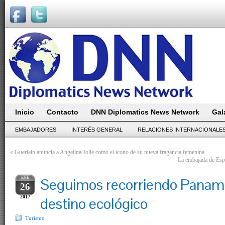
Inicio
Contacto
DNN Diplomatics News Network
Gal
EMBAJADORES
INTERÉS GENERAL
RELACIONES INTERNACIONALE
«
Guerlain anuncia a Angelina Jolie como el ícono de su nueva fragancia femenina
La embajada de Espa
ENE
Seguimos recorriendo Panamá
26
2017
destino ecológico
Turismo