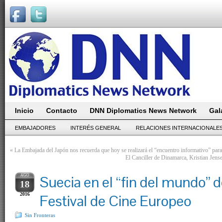
Inicio
Contacto
DNN Diplomatics News Network
Gal
EMBAJADORES
INTERÉS GENERAL
RELACIONES INTERNACIONALE
«
La Embajada del Japón nos recuerda que hoy se realizará el “encuentro informativo” para
El Canciller de Dinamarca, Kristian Jens
AGO
Suecia en el “fin del mundo” 
18
2016
Festival de Cine Europeo
Sin Fronteras