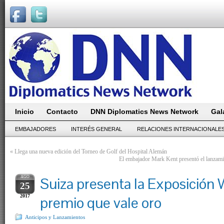
Inicio
Contacto
DNN Diplomatics News Network
Gal
EMBAJADORES
INTERÉS GENERAL
RELACIONES INTERNACIONALE
«
Llega una nueva edición del Torneo de Golf del Hospital Alemán
El embajador Mark Kent presentó el lanzamie
AGO
Suiza presenta la Exposición 
25
2017
premio que vale oro
Anticipos y Lanzamientos