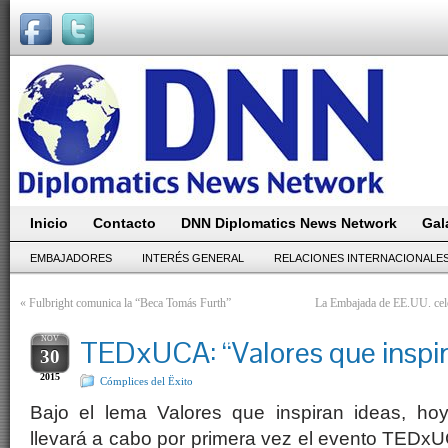
Inicio
Contacto
DNN Diplomatics News Network
Gal
EMBAJADORES
INTERÉS GENERAL
RELACIONES INTERNACIONALE
«
Fulbright comunica la “Beca Tomás Furth”
La Embajada de EE.UU. cele
NOV
TEDxUCA: “Valores que inspir
30
2015
Cómplices del Ëxito
Bajo el lema Valores que inspiran ideas, ho
llevará a cabo por primera vez el evento TEDx