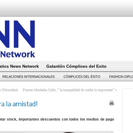
tics News Network
Galardón Cómplices del Exito
RELACIONES INTERNACIONALES
CÓMPLICES DEL ËXITO
FASHION DIP
n Wiesenthal
Puertas blindadas Lider, ” la tranquilidad de cuidar lo importante”
»
 la amistad!
gotar stock, importantes descuentos con todos los medios de pago