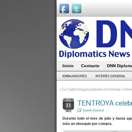
Inicio
Contacto
DNN Diploma
EMBAJADORES
INTERÉS GENERAL
«
La Ciudad inaugura plazoleta en homenaje a Simo
JUL
TENTROYA celebra
11
Interés General
2022
Durante todo el mes de julio y hasta a
más un obsequio por compra.