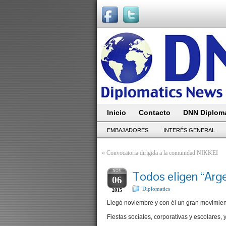
Inicio
Contacto
DNN Diploma
EMBAJADORES
INTERÉS GENERAL
«
Convocatoria dirigida a la comunidad NIKKEI
NOV
Todos eligen “Arg
06
Diplomatics
2015
Llegó noviembre y con él un gran movimient
Fiestas sociales, corporativas y escolares,