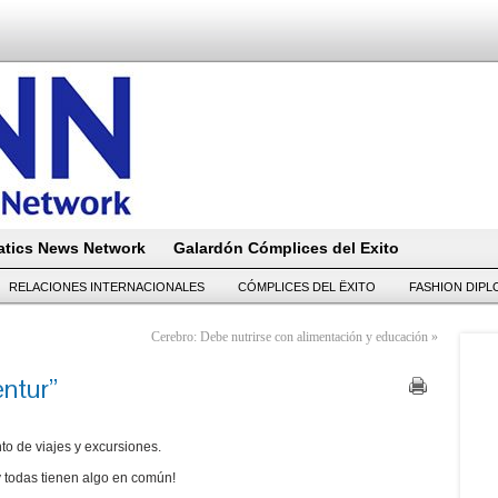
tics News Network
Galardón Cómplices del Exito
RELACIONES INTERNACIONALES
CÓMPLICES DEL ËXITO
FASHION DIP
Cerebro: Debe nutrirse con alimentación y educación
»
entur”
o de viajes y excursiones.
 y todas tienen algo en común!