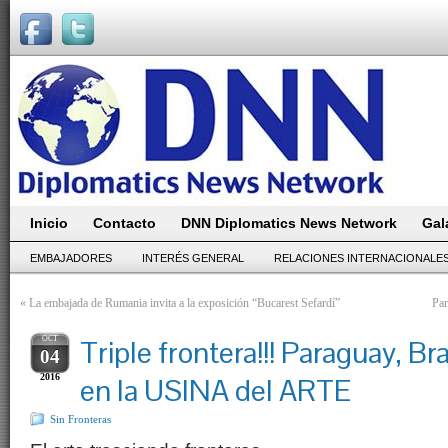
Inicio
Contacto
DNN Diplomatics News Network
Gal
EMBAJADORES
INTERÉS GENERAL
RELACIONES INTERNACIONALE
«
La embajada de Rumania invita a la exposición “Bucarest Sefardí”
Par
OCT
Triple frontera!!! Paraguay, Bra
04
2016
en la USINA del ARTE
Sin Fronteras