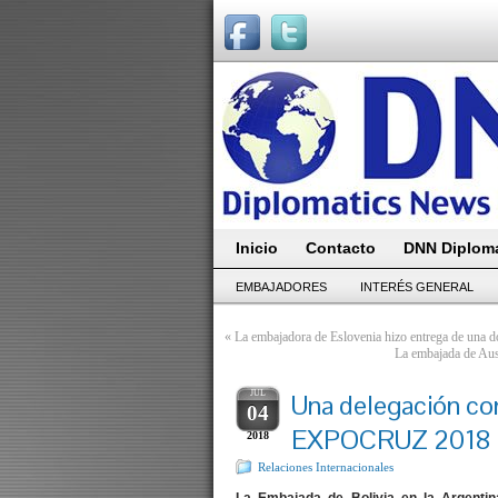
Inicio
Contacto
DNN Diploma
EMBAJADORES
INTERÉS GENERAL
«
La embajadora de Eslovenia hizo entrega de una d
La embajada de Aus
JUL
Una delegación com
04
EXPOCRUZ 2018
2018
Relaciones Internacionales