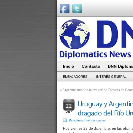
Inicio
Contacto
DNN Diploma
EMBAJADORES
INTERÉS GENERAL
«
Argentina impulsa nueva red de Cámaras de Comer
DIC
Uruguay y Argentin
22
dragado del Río U
2017
Relaciones Internacionales
Hoy viernes 22 de diciembre, en las ofici