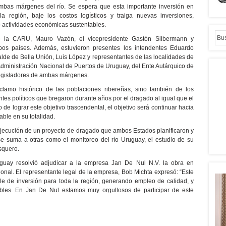
mbas márgenes del río. Se espera que esta importante inversión en
la región, baje los costos logísticos y traiga nuevas inversiones,
actividades económicas sustentables.
de la CARU, Mauro Vazón, el vicepresidente Gastón Silbermann y
bos países. Además, estuvieron presentes los intendentes Eduardo
alde de Bella Unión, Luis López y representantes de las localidades de
 Administración Nacional de Puertos de Uruguay, del Ente Autárquico de
 legisladores de ambas márgenes.
lamo histórico de las poblaciones ribereñas, sino también de los
entes políticos que bregaron durante años por el dragado al igual que el
 de lograr este objetivo trascendental, el objetivo será continuar hacia
able en su totalidad.
jecución de un proyecto de dragado que ambos Estados planificaron y
e suma a otras como el monitoreo del río Uruguay, el estudio de su
squero.
guay resolvió adjudicar a la empresa Jan De Nul N.V. la obra en
ional. El representante legal de la empresa, Bob Michta expresó: “Este
le de inversión para toda la región, generando empleo de calidad, y
bles. En Jan De Nul estamos muy orgullosos de participar de este