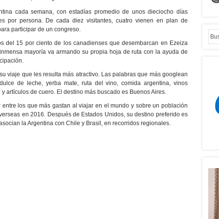
gentina cada semana, con estadías promedio de unos dieciocho días
es por persona. De cada diez visitantes, cuatro vienen en plan de
ara participar de un congreso.
os del 15 por ciento de los canadienses que desembarcan en Ezeiza
a inmensa mayoría va armando su propia hoja de ruta con la ayuda de
cipación.
su viaje que les resulta más atractivo. Las palabras que más googlean
ulce de leche, yerba mate, ruta del vino, comida argentina, vinos
y artículos de cuero. El destino más buscado es Buenos Aires.
 entre los que más gastan al viajar en el mundo y sobre un población
 overseas en 2016. Después de Estados Unidos, su destino preferido es
socian la Argentina con Chile y Brasil, en recorridos regionales.