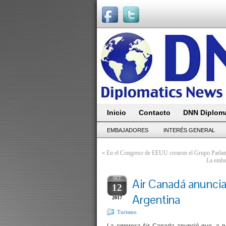
Inicio
Contacto
DNN Diploma
EMBAJADORES
INTERÉS GENERAL
«
En el Congreso de EEUU crearon el Grupo Parlam
La emba
OCT
Air Canadá anuncia
12
Argentina
2017
Turismo