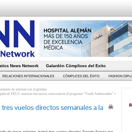
tics News Network
Galardón Cómplices del Exito
RELACIONES INTERNACIONALES
CÓMPLICES DEL ËXITO
FASHION DIP
entario de amistad con Argentina
jada de EEUU anuncia una nueva convocatoria al programa “Youth Ambassador”
»
 tres vuelos directos semanales a la