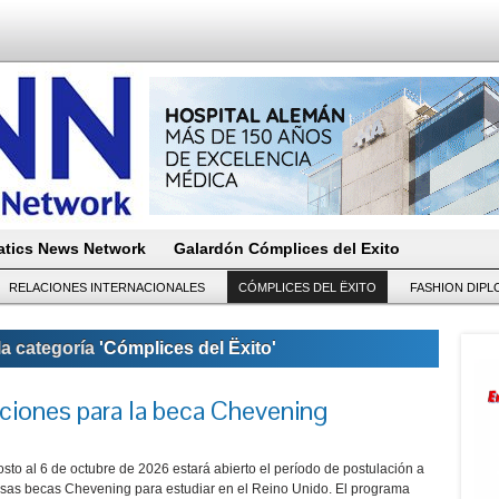
tics News Network
Galardón Cómplices del Exito
RELACIONES INTERNACIONALES
CÓMPLICES DEL ËXITO
FASHION DIP
la categoría
'Cómplices del Ëxito'
ipciones para la beca Chevening
sto al 6 de octubre de 2026 estará abierto el período de postulación a
iosas becas Chevening para estudiar en el Reino Unido. El programa