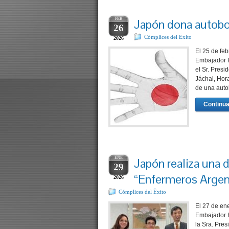
FEB
Japón dona autob
26
Cómplices del Ëxito
2026
El 25 de feb
Embajador H
el Sr. Pres
Jáchal, Hor
de una aut
Continua
ENE
Japón realiza una 
29
“Enfermeros Argen
2026
Cómplices del Ëxito
El 27 de en
Embajador H
la Sra. Pre