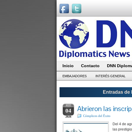
Inicio
Contacto
DNN Diploma
EMBAJADORES
INTERÉS GENERAL
Entradas de 
AGO
Abrieron las inscr
04
Cómplices del Ëxito
2026
Del 4 de ago
las prestig