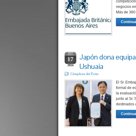
competición
negocios en
Más de 360 
Continua
OCT
Japón dona equipa
17
Ushuaia
2024
Cómplices del Ëxito
El Sr. Emba
formal de e
la evaluació
junto al Sr
destinados 
Continua