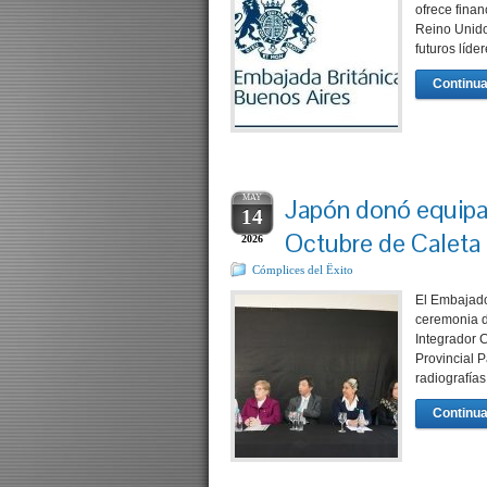
ofrece finan
Reino Unido
futuros líde
Continua
MAY
Japón donó equipa
14
Octubre de Caleta 
2026
Cómplices del Ëxito
El Embajado
ceremonia d
Integrador 
Provincial 
radiografías
Continua