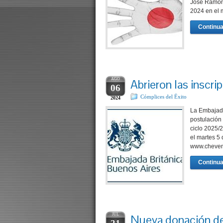
José Ramón 
2024 en el 
Continua
AGO
Abrieron las inscr
06
Cómplices del Ëxito
2024
La Embajada
postulación
ciclo 2025/
el martes 5 
www.cheveni
Continua
JUL
Nueva donación de