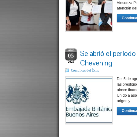
Vincenza Pa
atención de
Continua
AGO
Se abrió el período
05
Chevening
2025
Cómplices del Ëxito
Del 5 de ago
las prestig
ofrece fina
Unido a asp
origen y …
Continua