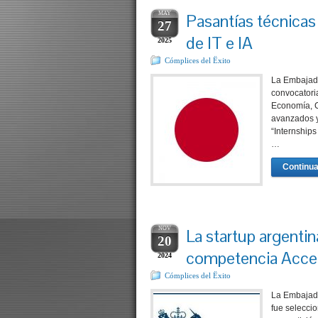
MAY
Pasantías técnicas
27
de IT e IA
2025
Cómplices del Ëxito
La Embajada
convocatori
Economía, C
avanzados y
“Internships
…
Continua
NOV
La startup argenti
20
competencia Acce
2024
Cómplices del Ëxito
La Embajada
fue selecci