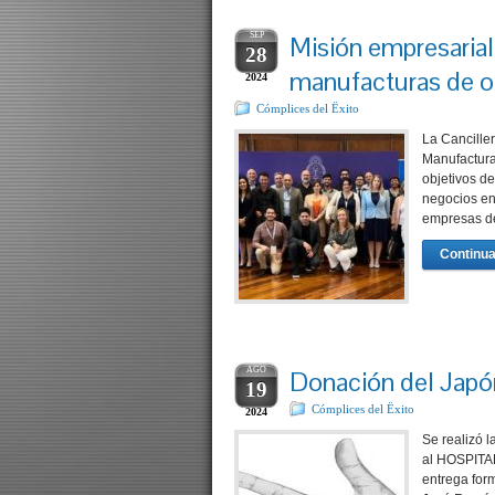
SEP
Misión empresarial
28
manufacturas de or
2024
Cómplices del Ëxito
La Cancille
Manufactura
objetivos de
negocios en
empresas de
Continua
AGO
Donación del Japón
19
Cómplices del Ëxito
2024
Se realizó 
al HOSPITA
entrega for