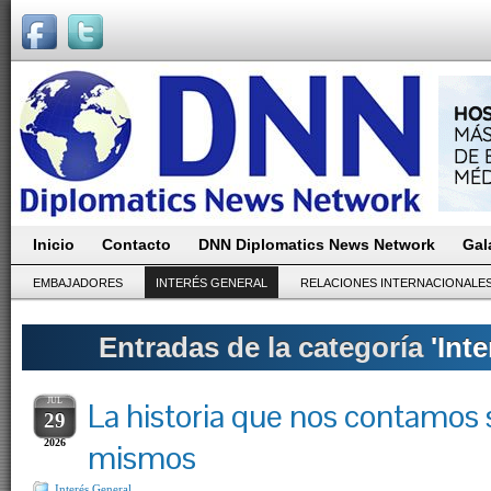
Inicio
Contacto
DNN Diplomatics News Network
Gal
EMBAJADORES
INTERÉS GENERAL
RELACIONES INTERNACIONALE
Entradas de la categoría
'Int
JUL
La historia que nos contamos 
29
2026
mismos
Interés General