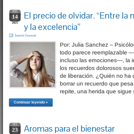
NOV
El precio de olvidar. “Entre la
14
2025
y la excelencia”
Interés General
Por: Julia Sanchez – Psicól
todo parece reemplazable —el
incluso las emociones—, la i
los recuerdos dolorosos sue
de liberación. ¿Quién no ha
borrar un recuerdo que pesa
repite, una herida que sigu
Continuar leyendo »
OCT
Aromas para el bienestar
23