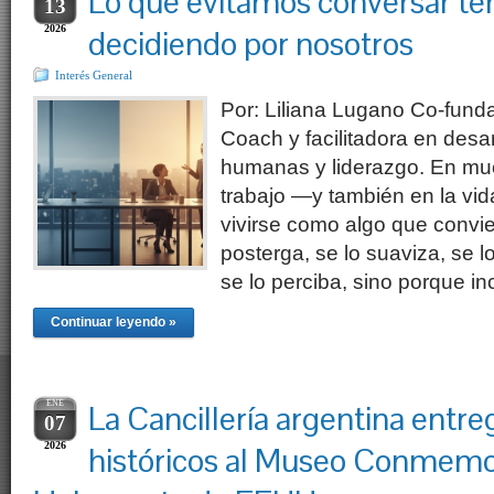
Lo que evitamos conversar te
13
2026
decidiendo por nosotros
Interés General
Por: Liliana Lugano Co-fund
Coach y facilitadora en desar
humanas y liderazgo. En mu
trabajo —y también en la vid
vivirse como algo que convie
posterga, se lo suaviza, se 
se lo perciba, sino porque 
Continuar leyendo »
ENE
La Cancillería argentina ent
07
2026
históricos al Museo Conmemor