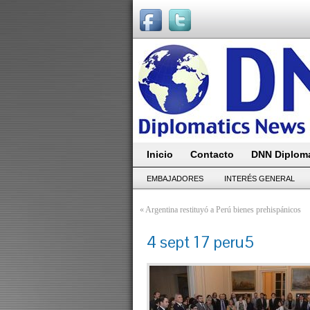
Inicio
Contacto
DNN Diploma
EMBAJADORES
INTERÉS GENERAL
«
Argentina restituyó a Perú bienes prehispánicos
4 sept 17 peru5