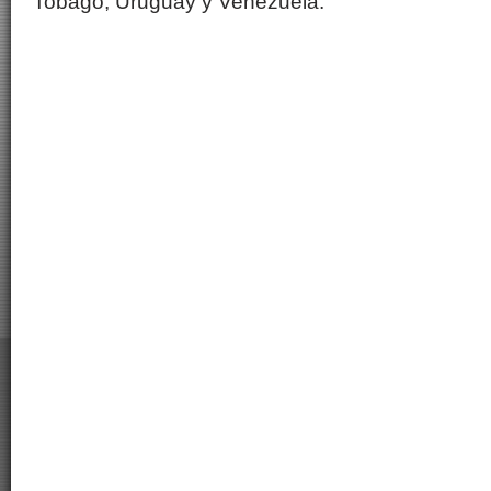
Tobago
,
Uruguay
y Venezuela.