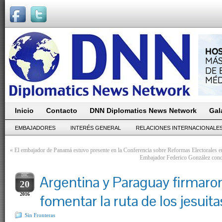
Inicio
Contacto
DNN Diplomatics News Network
Gal
EMBAJADORES
INTERÉS GENERAL
RELACIONES INTERNACIONALE
«
El embajador de Panamá estuvo presente en la Conferencia sobre Reformas Electorales
Embajador Federico González conde
DIC
Argentina y Paraguay firmaro
20
2016
fomentar la ruta de los jesuita
Sin Fronteras