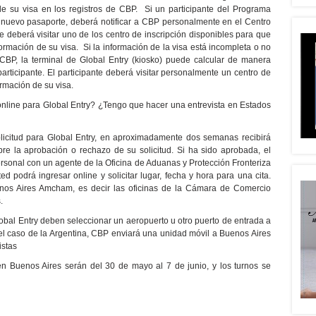
e su visa en los registros de CBP. Si un participante del Programa
 nuevo pasaporte, deberá notificar a CBP personalmente en el Centro
e deberá visitar uno de los centro de inscripción disponibles para que
ormación de su visa. Si la información de la visa está incompleta o no
BP, la terminal de Global Entry (kiosko) puede calcular de manera
participante. El participante deberá visitar personalmente un centro de
ormación de su visa.
online para Global Entry? ¿Tengo que hacer una entrevista en Estados
licitud para Global Entry, en aproximadamente dos semanas recibirá
obre la aprobación o rechazo de su solicitud. Si ha sido aprobada, el
rsonal con un agente de la Oficina de Aduanas y Protección Fronteriza
 podrá ingresar online y solicitar lugar, fecha y hora para una cita.
enos Aires Amcham, es decir las oficinas de la Cámara de Comercio
.
bal Entry deben seleccionar un aeropuerto u otro puerto de entrada a
 el caso de la Argentina, CBP enviará una unidad móvil a Buenos Aires
istas
en Buenos Aires serán del 30 de mayo al 7 de junio, y los turnos se