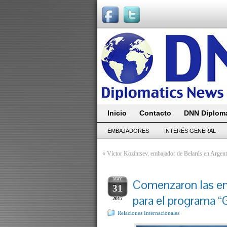
Inicio
Contacto
DNN Diploma
EMBAJADORES
INTERÉS GENERAL
«
Víctor Kozintsev, embajador de Belarús en Argentin
MAY
Comenzaron las en
31
para el programa “
2017
Relaciones Internacionales