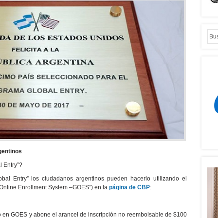
gentinos
l Entry”?
obal Entry” los ciudadanos argentinos pueden hacerlo utilizando el
(“Online Enrollment System –GOES”) en la
página de CBP
:
rio en GOES y abone el arancel de inscripción no reembolsable de $100