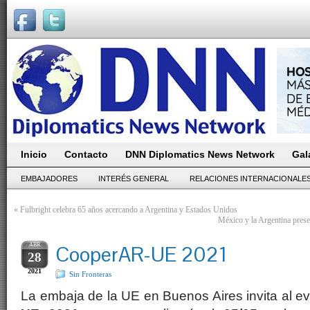
Inicio
Contacto
DNN Diplomatics News Network
Gal
EMBAJADORES
INTERÉS GENERAL
RELACIONES INTERNACIONALE
«
Fulbright celebra 65 años acercando a Argentina y Estados Unidos
México y la Argentina prese
ABR
CooperAR-UE 2021
28
2021
Sin Fronteras
La embaja de la UE en Buenos Aires invita al ev