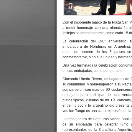
Con el imponente marco de la Plaza San Ma
a rendir homenaje con una ofrenda floral
festejos al conmemorarse, como cada 15 d
La celebración del 196° aniversario,
embajadora de Honduras en Argentina, 
quien en nombre de los 5 países se r
conmemorativo, sino a la unidad y hermand
Una vez terminada la celebración conjunta
en sus embajadas, como por ejemplo:
Gioconda Ubeda Rivera, embajadora de C
su comunidad y homenajearon a su Patria 
compartieron con mas de 90 costarricens
embajada para participar de una verdad
platos típicos, cuentos de mi Tía Panchita
entre lo tico y lo argentino dio presente
versión Tango es una clara expresión de la 
La embajadora de Honduras Ivonne Bonilla 
de su embajada para celebrar junto a 
representantes de la Cancillería Argenti