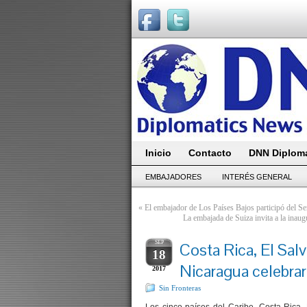
Inicio
Contacto
DNN Diploma
EMBAJADORES
INTERÉS GENERAL
«
El embajador de Los Países Bajos participó del S
La embajada de Suiza invita a la ina
SEP
Costa Rica, El Sal
18
Nicaragua celebrar
2017
Sin Fronteras