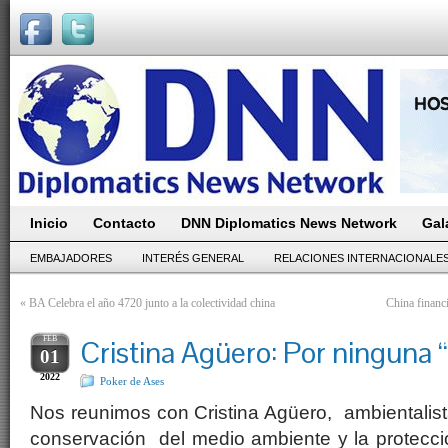
Inicio
Contacto
DNN Diplomatics News Network
Gal
EMBAJADORES
INTERÉS GENERAL
RELACIONES INTERNACIONALE
«
BA Celebra el año 4720 junto a la colectividad china
China financi
FEB
Cristina Agüero: Por ninguna 
01
2022
Poker de Ases
Nos reunimos con Cristina Agüero, ambientalis
conservación del medio ambiente y la protección