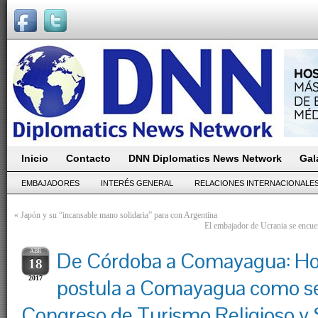
Inicio
Contacto
DNN Diplomatics News Network
Gal
EMBAJADORES
INTERÉS GENERAL
RELACIONES INTERNACIONALE
«
Japón y su “incansable mano solidaria” para con Argentina
El embajador de Ucrania se encuent
ABR
De Córdoba a Comayagua: H
18
2017
postula a Comayagua como se
Congreso de Turismo Religioso y 