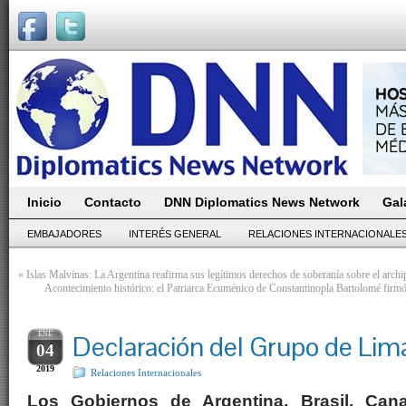
Inicio
Contacto
DNN Diplomatics News Network
Gal
EMBAJADORES
INTERÉS GENERAL
RELACIONES INTERNACIONALE
«
Islas Malvinas: La Argentina reafirma sus legítimos derechos de soberanía sobre el archi
Acontecimiento histórico: el Patriarca Ecuménico de Constantinopla Bartolomé firmó 
ENE
Declaración del Grupo de Lim
04
2019
Relaciones Internacionales
Los Gobiernos de Argentina, Brasil, Cana