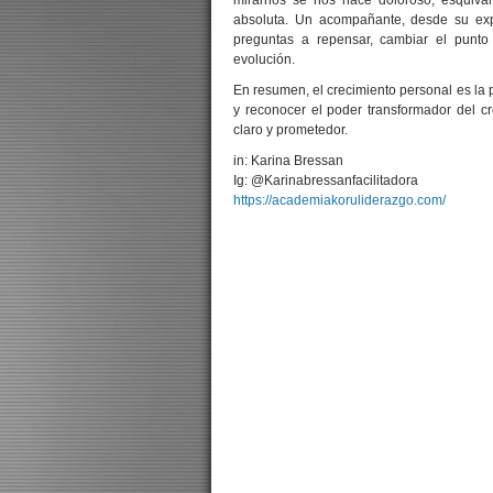
mirarnos se nos hace doloroso, esquiv
absoluta. Un acompañante, desde su exp
preguntas a repensar, cambiar el punt
evolución.
En resumen, el crecimiento personal es la p
y reconocer el poder transformador del c
claro y prometedor.
in: Karina Bressan
Ig: @Karinabressanfacilitadora
https://academiakoruliderazgo.com/