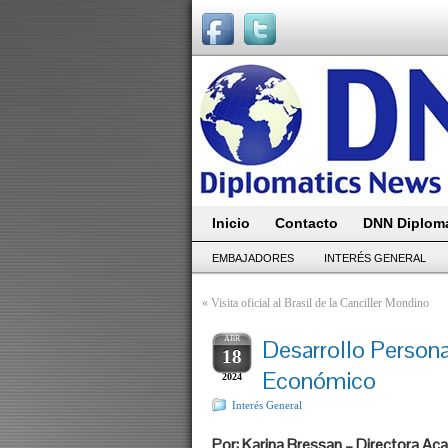
Inicio
Contacto
DNN Diploma
EMBAJADORES
INTERÉS GENERAL
«
Visita oficial al Brasil de la Canciller Mondino
ABR
Desarrollo Personal
18
Económico
2024
Interés General
Por: Karina Bressan – Directora Ac