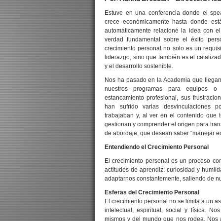
Estuve en una conferencia donde el spe
crece económicamente hasta donde está
automáticamente relacioné la idea con e
verdad fundamental sobre el éxito perso
crecimiento personal no solo es un requisi
liderazgo, sino que también es el cataliz
y el desarrollo sostenible.
Nos ha pasado en la Academia que llegan j
nuestros programas para equipos o 
estancamiento profesional, sus frustracio
han sufrido varias desvinculaciones 
trabajaban y, al ver en el contenido qu
gestionan y comprender el origen para tran
de abordaje, que desean saber “manejar equi
Entendiendo el Crecimiento Personal
El crecimiento personal es un proceso con
actitudes de aprendiz: curiosidad y humilda
adaptarnos constantemente, saliendo de nue
Esferas del Crecimiento Personal
El crecimiento personal no se limita a un a
intelectual, espiritual, social y física.
mismos y del mundo que nos rodea. Nos a