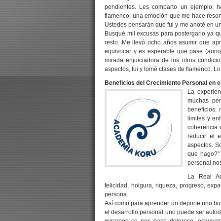
pendientes. Les comparto un ejemplo: 
flamenco: una emoción que me hace resonar
Ustedes pensarán que fui y me anoté en un
Busqué mil excusas para postergarlo ya q
resto. Me llevó ocho años asumir que ap
equivocar y es esperable que pase (aunqu
mirada enjuiciadora de los otros condic
aspectos, fui y tomé clases de flamenco. 
Beneficios del Crecimiento Personal en e
La experie
muchas per
beneficios:
límites y en
coherencia 
reducir el 
aspectos. So
que hago?” 
personal no
La Real Ac
felicidad, holgura, riqueza, progreso, ex
persona.
Así como para aprender un deporte uno bus
el desarrollo personal uno puede ser autod