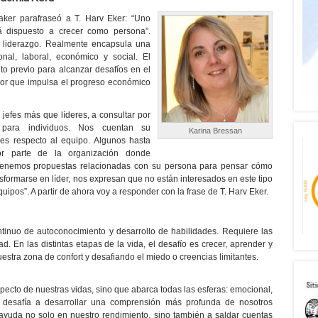
aker parafraseó a T. Harv Eker: “Uno
 dispuesto a crecer como persona”.
l liderazgo. Realmente encapsula una
nal, laboral, económico y social. El
to previo para alcanzar desafíos en el
ador que impulsa el progreso económico
efes más que líderes, a consultar por
para individuos. Nos cuentan su
Karina Bressan
nes respecto al equipo. Algunos hasta
por parte de la organización donde
e tenemos propuestas relacionadas con su persona para pensar cómo
sformarse en líder, nos expresan que no están interesados en este tipo
pos”. A partir de ahora voy a responder con la frase de T. Harv Eker.
tinuo de autoconocimiento y desarrollo de habilidades. Requiere las
d. En las distintas etapas de la vida, el desafío es crecer, aprender y
stra zona de confort y desafiando el miedo o creencias limitantes.
specto de nuestras vidas, sino que abarca todas las esferas: emocional,
 Nos desafía a desarrollar una comprensión más profunda de nosotros
yuda no solo en nuestro rendimiento, sino también a saldar cuentas