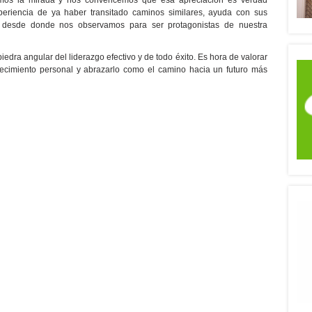
amos la mirada y nos convencemos que esa apreciación es verdad
eriencia de ya haber transitado caminos similares, ayuda con sus
o desde donde nos observamos para ser protagonistas de nuestra
iedra angular del liderazgo efectivo y de todo éxito. Es hora de valorar
recimiento personal y abrazarlo como el camino hacia un futuro más