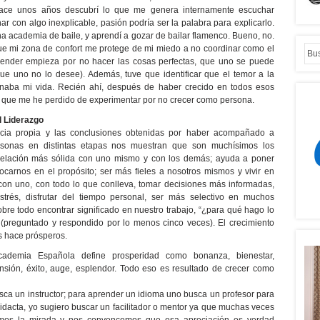
hace unos años descubrí lo que me genera internamente escuchar
 con algo inexplicable, pasión podría ser la palabra para explicarlo.
a academia de baile, y aprendí a gozar de bailar flamenco. Bueno, no.
ue mi zona de confort me protege de mi miedo a no coordinar como el
render empieza por no hacer las cosas perfectas, que uno se puede
e uno no lo desee). Además, tuve que identificar que el temor a la
ionaba mi vida. Recién ahí, después de haber crecido en todos esos
Lo que me he perdido de experimentar por no crecer como persona.
l Liderazgo
ncia propia y las conclusiones obtenidas por haber acompañado a
sonas en distintas etapas nos muestran que son muchísimos los
 relación más sólida con uno mismo y con los demás; ayuda a poner
focarnos en el propósito; ser más fieles a nosotros mismos y vivir en
con uno, con todo lo que conlleva, tomar decisiones más informadas,
estrés, disfrutar del tiempo personal, ser más selectivo en muchos
bre todo encontrar significado en nuestro trabajo, “¿para qué hago lo
(preguntado y respondido por lo menos cinco veces). El crecimiento
s hace prósperos.
ademia Española define prosperidad como bonanza, bienestar,
pansión, éxito, auge, esplendor. Todo eso es resultado de crecer como
ca un instructor; para aprender un idioma uno busca un profesor para
idacta, yo sugiero buscar un facilitador o mentor ya que muchas veces