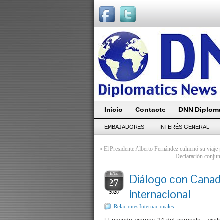
Inicio
Contacto
DNN Diploma
EMBAJADORES
INTERÉS GENERAL
«
El Presidente Alberto Fernández culminó su viaje 
Declaración conjun
ENE
Diálogo con Canad
27
internacional
2020
Relaciones Internacionales