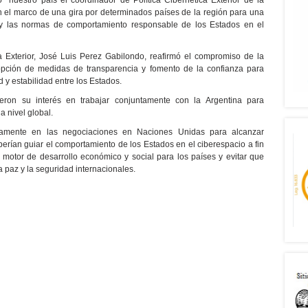
ó nuestro país el coordinador de Política Cibernética Exterior de la
 el marco de una gira por determinados países de la región para una
 y las normas de comportamiento responsable de los Estados en el
ca Exterior, José Luis Perez Gabilondo, reafirmó el compromiso de la
dopción de medidas de transparencia y fomento de la confianza para
d y estabilidad entre los Estados.
eron su interés en trabajar conjuntamente con la Argentina para
 a nivel global.
ivamente en las negociaciones en Naciones Unidas para alcanzar
rían guiar el comportamiento de los Estados en el ciberespacio a fin
motor de desarrollo económico y social para los países y evitar que
a paz y la seguridad internacionales.