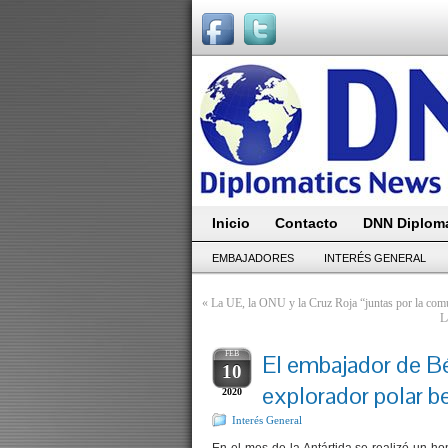
Inicio
Contacto
DNN Diploma
EMBAJADORES
INTERÉS GENERAL
«
La UE, la ONU y la Cruz Roja “juntas por la com
L
FEB
El embajador de Bé
10
explorador polar 
2020
Interés General