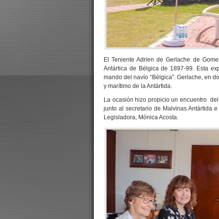
El Teniente Adrien de Gerlache de Gomery
Antártica de Bélgica de 1897-99. Esta exped
mando del navío “Bélgica”. Gerlache, en dos 
y marítimo de la Antártida.
La ocasión hizo propicio un encuentro d
junto al secretario de Malvinas Antártida e
Legisladora, Mónica Acosta.