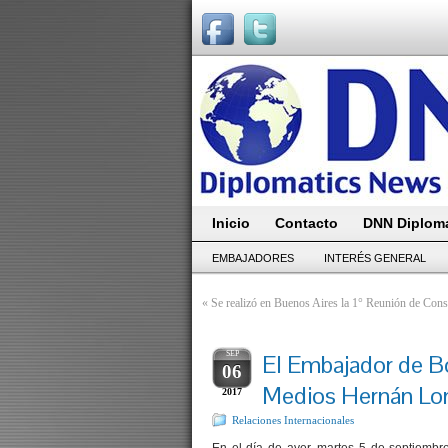
Inicio
Contacto
DNN Diploma
EMBAJADORES
INTERÉS GENERAL
«
Se realizó en Buenos Aires la 1° Reunión de Consul
SEP
El Embajador de Bol
06
Medios Hernán Lo
2017
Relaciones Internacionales