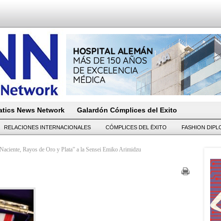
tics News Network
Galardón Cómplices del Exito
RELACIONES INTERNACIONALES
CÓMPLICES DEL ËXITO
FASHION DIP
 Naciente, Rayos de Oro y Plata” a la Sensei Emiko Arimidzu