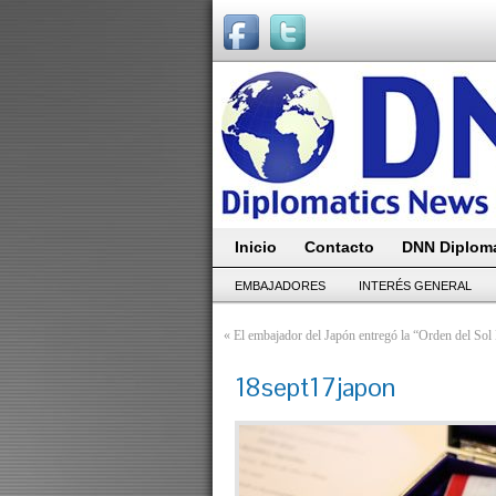
Inicio
Contacto
DNN Diploma
EMBAJADORES
INTERÉS GENERAL
«
El embajador del Japón entregó la “Orden del Sol
18sept17japon