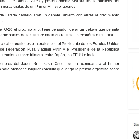
udad de Buenos Aires y posteriormente visitará las Repúblicas del
imeras visitas de un Primer Ministro japonés.
de Estado desarrollarán un debate abierto con vistas al crecimiento
ial.
el G-20 el próximo año, tiene pensado liderar un debate que permita
participantes de la Cumbre hacia el crecimiento económico mundial.
 a cabo reuniones bilaterales con el Presidente de los Estados Unidos
de Federación Rusa Vladimir Putin y el Presidente de la República
reunión cumbre trilateral entre Japón, los EEUU e India.
xteriores del Japón Sr. Takeshi Osuga, quien acompañará al Primer
ón para atender cualquier consulta que tenga la prensa argentina sobre