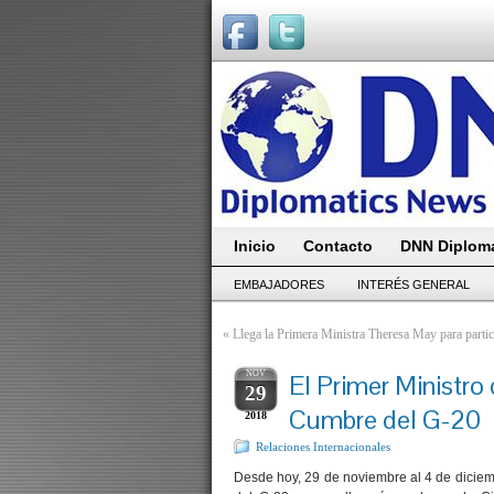
Inicio
Contacto
DNN Diploma
EMBAJADORES
INTERÉS GENERAL
«
Llega la Primera Ministra Theresa May para parti
NOV
El Primer Ministro 
29
Cumbre del G-20
2018
Relaciones Internacionales
Desde hoy, 29 de noviembre al 4 de diciem