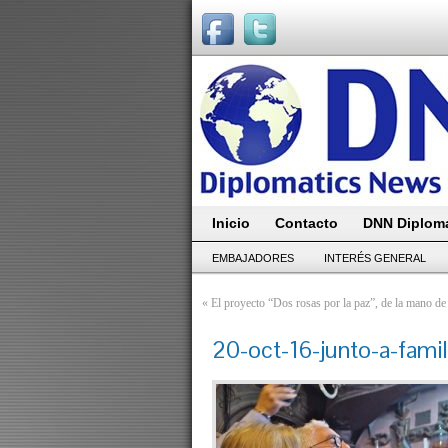
Inicio
Contacto
DNN Diploma
EMBAJADORES
INTERÉS GENERAL
«
El proyecto “Dos rosas por la paz”, de la mano de 
20-oct-16-junto-a-fami