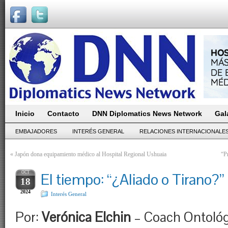
Inicio
Contacto
DNN Diplomatics News Network
Gal
EMBAJADORES
INTERÉS GENERAL
RELACIONES INTERNACIONALE
«
Japón dona equipamiento médico al Hospital Regional Ushuaia
“P
OCT
El tiempo: “¿Aliado o Tirano?”
18
2024
Interés General
Por:
Verónica Elchin
– Coach Ontológ