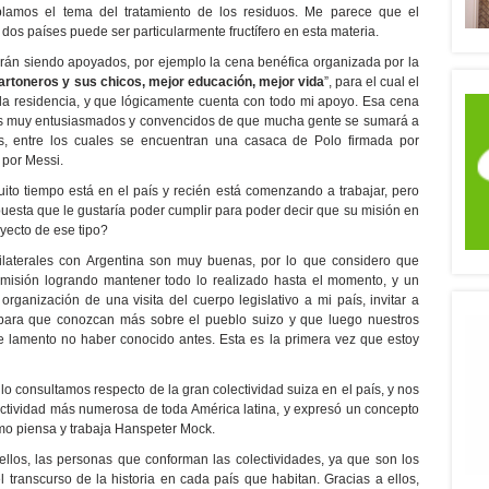
plamos el tema del tratamiento de los residuos. Me parece que el
dos países puede ser particularmente fructífero en esta materia.
arán siendo apoyados, por ejemplo la cena benéfica organizada por la
artoneros y sus chicos, mejor educación, mejor vida
”, para el cual el
 la residencia, y que lógicamente cuenta con todo mi apoyo. Esa cena
mos muy entusiasmados y convencidos de que mucha gente se sumará a
os, entre los cuales se encuentran una casaca de Polo firmada por
 por Messi.
o tiempo está en el país y recién está comenzando a trabajar, pero
uesta que le gustaría poder cumplir para poder decir que su misión en
oyecto de ese tipo?
laterales con Argentina son muy buenas, por lo que considero que
 misión logrando mantener todo lo realizado hasta el momento, y un
organización de una visita del cuerpo legislativo a mi país, invitar a
s para que conozcan más sobre el pueblo suizo y que luego nuestros
e lamento no haber conocido antes. Esta es la primera vez que estoy
o consultamos respecto de la gran colectividad suiza en el país, y nos
ctividad más numerosa de toda América latina, y expresó un concepto
o piensa y trabaja Hanspeter Mock.
llos, las personas que conforman las colectividades, ya que son los
transcurso de la historia en cada país que habitan. Gracias a ellos,