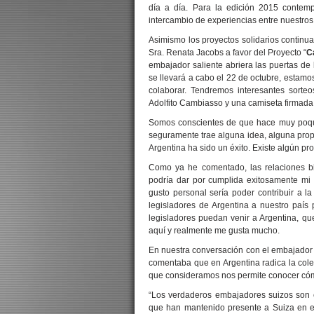
día a día. Para la edición 2015 contem
intercambio de experiencias entre nuestros 
Asimismo los proyectos solidarios continu
Sra. Renata Jacobs a favor del Proyecto “
C
embajador saliente abriera las puertas de
se llevará a cabo el 22 de octubre, esta
colaborar. Tendremos interesantes sorte
Adolfito Cambiasso y una camiseta firmada
Somos conscientes de que hace muy poquit
seguramente trae alguna idea, alguna prop
Argentina ha sido un éxito. Existe algún pr
Como ya he comentado, las relaciones bi
podría dar por cumplida exitosamente mi
gusto personal sería poder contribuir a la 
legisladores de Argentina a nuestro paí
legisladores puedan venir a Argentina, qu
aquí y realmente me gusta mucho.
En nuestra conversación con el embajador l
comentaba que en Argentina radica la cole
que consideramos nos permite conocer cóm
“Los verdaderos embajadores suizos son e
que han mantenido presente a Suiza en el 