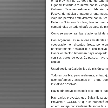
en la provincia de Córdoba donde tenemos
lugar, fui invitado a reunirme con la Vice
Gobierno. También estuve en Ushuaia del
Festival de música e inaugurar una muestr
viaje me permitió entrevistarme con la Sr
Federico Sciurano. Y claro, también me 
compatriotas en todo el país es parte de mis
Como se encuentran las relaciones bilater
Con Argentina las relaciones bilaterale
cooperación en distintas áreas, por ej
particularmente destacar que, con motivo 
Canciller Héctor Timerman haya aceptado un
con sus pares de otros 11 paises, haya e
capital.
Usted gestionará algún tipo de misión come
Todo es posible, pero realmente, el traba
acompañamos y asistimos en lo que pued
iniciativas positivas.
Hay algún proyecto específico sobre el que
Hay varios proyectos que Suiza lleva ad
Proyecto “ECOSUIZA”, que se presentó e
entero trabaja constantemente sobre la su