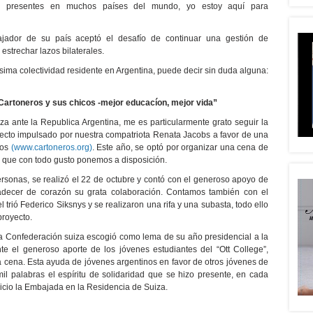
stán presentes en muchos países del mundo, yo estoy aquí para
ador de su país aceptó el desafío de continuar una gestión de
 estrechar lazos bilaterales.
sima colectividad residente en Argentina, puede decir sin duda alguna:
“Cartoneros y sus chicos -mejor educacíon, mejor vida”
 ante la Republica Argentina, me es particularmente grato seguir la
ecto impulsado por nuestra compatriota Renata Jacobs a favor de una
ros
(www.cartoneros.org)
. Este año, se optó por organizar una cena de
, que con todo gusto ponemos a disposición.
ersonas, se realizó el 22 de octubre y contó con el generoso apoyo de
decer de corazón su grata colaboración. Contamos también con el
rió Federico Siksnys y se realizaron una rifa y una subasta, todo ello
proyecto.
a Confederación suiza escogió como lema de su año presidencial a la
te el generoso aporte de los jóvenes estudiantes del “Ott College”,
la cena. Esta ayuda de jóvenes argentinos en favor de otros jóvenes de
l palabras el espíritu de solidaridad que se hizo presente, en cada
icio la Embajada en la Residencia de Suiza.