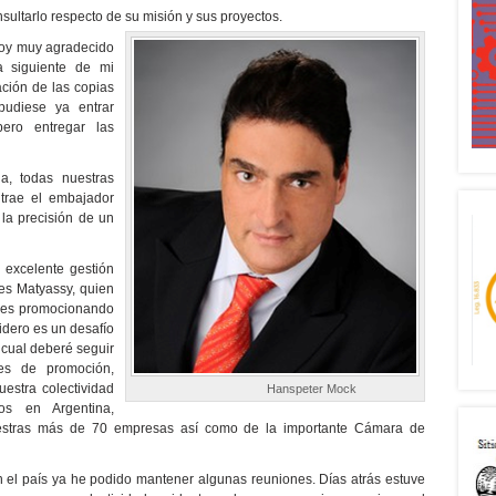
ultarlo respecto de su misión y sus proyectos.
toy muy agradecido
ía siguiente de mi
ación de las copias
pudiese ya entrar
pero entregar las
, todas nuestras
 trae el embajador
 la precisión de un
a excelente gestión
es Matyassy, quien
ades promocionando
idero es un desafío
 cual deberé seguir
des de promoción,
estra colectividad
Hanspeter Mock
s en Argentina,
estras más de 70 empresas así como de la importante Cámara de
el país ya he podido mantener algunas reuniones. Días atrás estuve