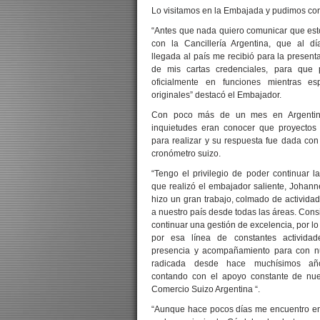
Lo visitamos en la Embajada y pudimos cons
“Antes que nada quiero comunicar que es
con la Cancillería Argentina, que al d
llegada al país me recibió para la present
de mis cartas credenciales, para que 
oficialmente en funciones mientras es
originales” destacó el Embajador.
Con poco más de un mes en Argentina
inquietudes eran conocer que proyectos
para realizar y su respuesta fue dada con
cronómetro suizo.
“Tengo el privilegio de poder continuar l
que realizó el embajador saliente, Johann
hizo un gran trabajo, colmado de activid
a nuestro país desde todas las áreas. Cons
continuar una gestión de excelencia, por lo
por esa línea de constantes activida
presencia y acompañamiento para con nu
radicada desde hace muchísimos año
contando con el apoyo constante de nu
Comercio Suizo Argentina “.
“Aunque hace pocos días me encuentro en 