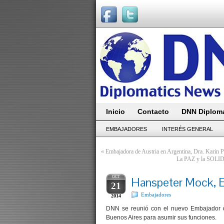
Inicio
Contacto
DNN Diploma
EMBAJADORES
INTERÉS GENERAL
«
Embajadora de Austria en Argentina, Dra. Karin P
La PAZ y la SOLIDA
OCT
Hanspeter Mock, E
21
Embajadores
2014
DNN se reunió con el nuevo Embajador d
Buenos Aires para asumir sus funciones.