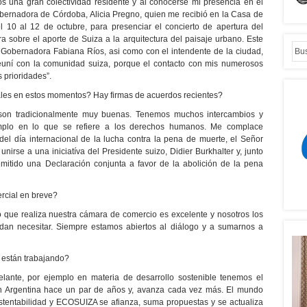
 una gran colectividad residente y al conocerse mi presencia en el
gobernadora de Córdoba, Alicia Pregno, quien me recibió en la Casa de
 10 al 12 de octubre, para presenciar el concierto de apertura del
a sobre el aporte de Suiza a la arquitectura del paisaje urbano. Este
a Gobernadora Fabiana Ríos, asi como con el intendente de la ciudad,
reuní con la comunidad suiza, porque el contacto con mis numerosos
 prioridades”.
ales en estos momentos? Hay firmas de acuerdos recientes?
s son tradicionalmente muy buenas. Tenemos muchos intercambios y
emplo en lo que se refiere a los derechos humanos. Me complace
del día internacional de la lucha contra la pena de muerte, el Señor
irse a una iniciatíva del Presidente suizo, Didier Burkhalter y, junto
mitido una Declaración conjunta a favor de la abolición de la pena
rcial en breve?
jo que realiza nuestra cámara de comercio es excelente y nosotros los
an necesitar. Siempre estamos abiertos al diálogo y a sumarnos a
 están trabajando?
elante, por ejemplo en materia de desarrollo sostenible tenemos el
n Argentina hace un par de años y, avanza cada vez más. El mundo
stentabilidad y ECOSUIZA se afianza, suma propuestas y se actualiza