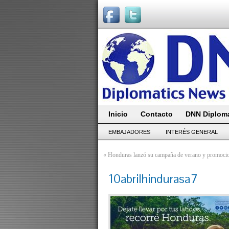
Inicio
Contacto
DNN Diploma
EMBAJADORES
INTERÉS GENERAL
«
Honduras lanzó su campaña de verano y promo
10abrilhindurasa7