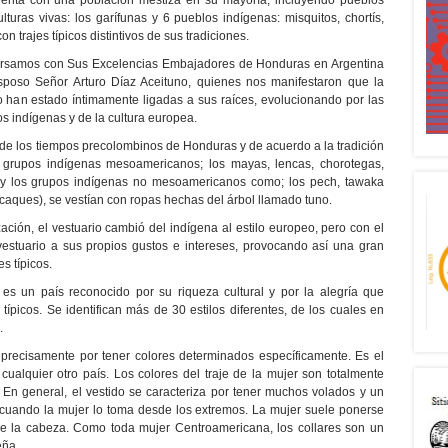
cuenta con una población mestiza en su mayoría; incluyendo pueblos
ulturas vivas: los garífunas y 6 pueblos indígenas: misquitos, chortís,
n trajes típicos distintivos de sus tradiciones.
ersamos con Sus Excelencias Embajadores de Honduras en Argentina
sposo Señor Arturo Díaz Aceituno, quienes nos manifestaron que la
io han estado íntimamente ligadas a sus raíces, evolucionando por las
os indígenas y de la cultura europea.
sde los tiempos precolombinos de Honduras y de acuerdo a la tradición
 grupos indígenas mesoamericanos; los mayas, lencas, chorotegas,
, y los grupos indígenas no mesoamericanos como; los pech, tawaka
caques), se vestían con ropas hechas del árbol llamado tuno.
ción, el vestuario cambió del indígena al estilo europeo, pero con el
estuario a sus propios gustos e intereses, provocando así una gran
s típicos.
s un país reconocido por su riqueza cultural y por la alegría que
 típicos. Se identifican más de 30 estilos diferentes, de los cuales en
.
a precisamente por tener colores determinados específicamente. Es el
cualquier otro país. Los colores del traje de la mujer son totalmente
 En general, el vestido se caracteriza por tener muchos volados y un
cuando la mujer lo toma desde los extremos. La mujer suele ponerse
e la cabeza. Como toda mujer Centroamericana, los collares son un
eña.