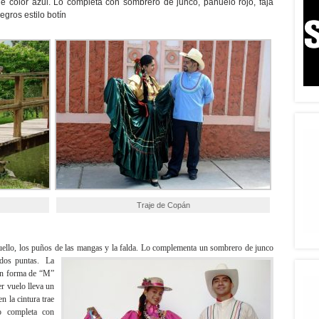
de color azul. Lo completa con sombrero de junco, pañuelo rojo, faja
gros estilo botín
Traje de Copán
 cuello, los puños de las mangas y la falda. Lo complementa un sombrero de junco
n dos
puntas. La
 en forma de “M”
er vuelo lleva un
en la cintura trae
Lo completa con