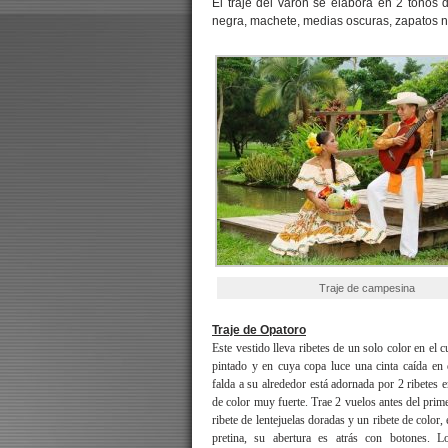
El traje del varón se elabora en 2 tonos 
negra, machete, medias oscuras, zapatos ne
Traje de campesina
Traje de Opatoro
Este vestido lleva ribetes de un solo color en el
pintado y en cuya copa luce una cinta caída e
falda a su alrededor está adornada por 2 ribetes
de color muy fuerte. Trae 2 vuelos antes del prim
ribete de lentejuelas doradas y un ribete de color, 
pretina, su abertura es atrás con botones. 