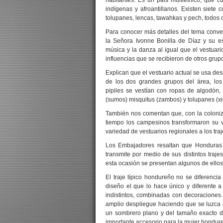
habitantes. Es un país multiétnico, que 
indígenas y afroantillanos. Existen siete c
tolupanes, lencas, tawahkas y pech, todos co
Para conocer más detalles del tema conv
la Señora Ivonne Bonilla de Díaz y su e
música y la danza al igual que el vestuar
influencias que se recibieron de otros grup
Explican que el vestuario actual se usa de
de los dos grandes grupos del área, los
pipiles se vestían con ropas de algodón
(sumos) misquitus (zambos) y tolupanes (xi
También nos comentan que, con la coloniza
tiempo los campesinos transformaron su v
variedad de vestuarios regionales a los traje
Los Embajadores resaltan que Honduras e
transmite por medio de sus distintos trajes
esta ocasión se presentan algunos de ellos
El traje típico hondureño no se diferenci
diseño el que lo hace único y diferente a 
indistintos, combinadas con decoraciones.
amplio despliegue haciendo que se luzca 
un sombrero plano y del tamaño exacto d
importante accesorio para la mujer hondur