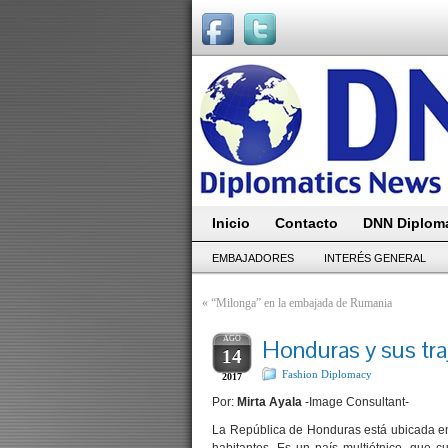
Inicio
Contacto
DNN Diploma
EMBAJADORES
INTERÉS GENERAL
«
“Milonga” en la embajada de Rumania
AGO
Honduras y sus tra
14
Fashion Diplomacy
2017
Por:
Mirta Ayala
-Image Consultant-
La República de Honduras está ubicada en