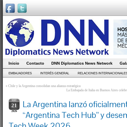
Inicio
Contacto
DNN Diplomatics News Network
Gal
EMBAJADORES
INTERÉS GENERAL
RELACIONES INTERNACIONALE
«
Chile y la Argentina consolidan una alianza estratégica
La Embajada de Italia en Buenos Aires celebró
MAY
La Argentina lanzó oficialment
21
2026
“Argentina Tech Hub” y dese
Tech Week 2026