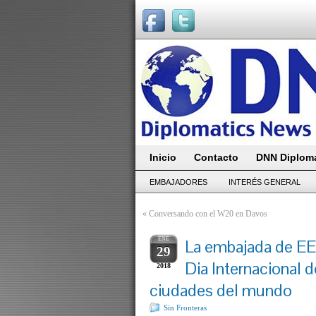
Inicio
Contacto
DNN Diploma
EMBAJADORES
INTERÉS GENERAL
«
Conversando con el W20 en Davos
ENE
La embajada de E
29
Dia Internacional d
2018
ciudades del mundo
Sin Fronteras