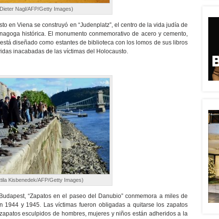
Dieter Nagl/AFP/Getty Images)
 en Viena se construyó en “Judenplatz”, el centro de la vida judía de
inagoga histórica. El monumento conmemorativo de acero y cemento,
está diseñado como estantes de biblioteca con los lomos de sus libros
idas inacabadas de las víctimas del Holocausto.
ttila Kisbenedek/AFP/Getty Images)
Budapest, “Zapatos en el paseo del Danubio” conmemora a miles de
 en 1944 y 1945. Las víctimas fueron obligadas a quitarse los zapatos
os zapatos esculpidos de hombres, mujeres y niños están adheridos a la