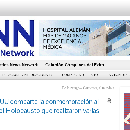
tics News Network
Galardón Cómplices del Exito
RELACIONES INTERNACIONALES
CÓMPLICES DEL ËXITO
FASHION DIP
De Ituzaingó – Corrientes, al mundo
»
EUU comparte la conmemoración al
el Holocausto que realizaron varias