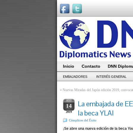
Inicio
Contacto
DNN Diploma
EMBAJADORES
INTERÉS GENERAL
«
Nuevas Miradas del Japón edición 2019, convocator
AGO
La embajada de EE
14
la beca YLAI
2019
Cómplices del Ëxito
¡
Se abre una nueva edición de la beca You