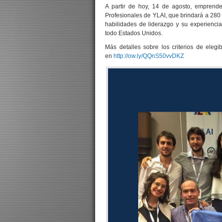
A partir de hoy, 14 de agosto, emprend
Profesionales de YLAI, que brindará a 280 
habilidades de liderazgo y su experienci
todo Estados Unidos.
Más detalles sobre los criterios de elegi
en
http://ow.ly/QQnS50vvDKZ