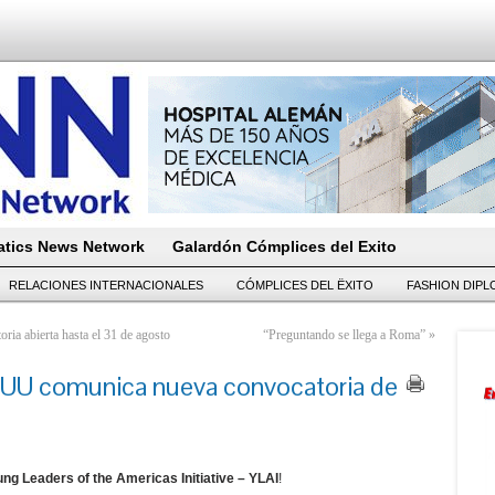
tics News Network
Galardón Cómplices del Exito
RELACIONES INTERNACIONALES
CÓMPLICES DEL ËXITO
FASHION DIP
ia abierta hasta el 31 de agosto
“Preguntando se llega a Roma”
»
UU comunica nueva convocatoria de
ng Leaders of the Americas Initiative – YLAI
!