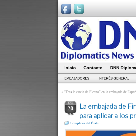
Inicio
Contacto
DNN Diploma
EMBAJADORES
INTERÉS GENERAL
«
“Tras la estela de Elcano” en la embajada de Espa
ENE
La embajada de Fi
20
para aplicar a los 
2020
Cómplices del Ëxito