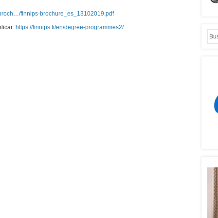
/…/broch…/finnips-brochure_es_13102019.pdf
licar:
https://finnips.fi/en/degree-programmes2/