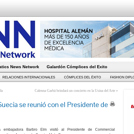
tics News Network
Galardón Cómplices del Exito
RELACIONES INTERNACIONALES
CÓMPLICES DEL ËXITO
FASHION DIP
da
Calenna Garbä brindará un concierto en la Usina del Arte
»
uecia se reunió con el Presidente de
a embajadora Barbro Elm visitó al Presidente de Commercial