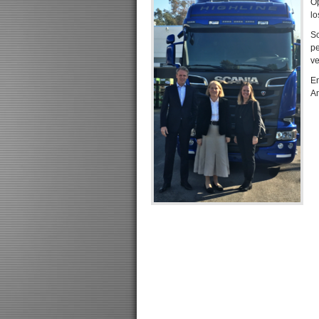
Op
lo
Sc
p
ve
En
Am