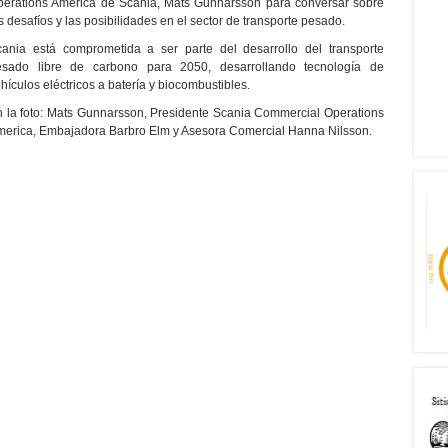
erations America de Scania, Mats Gunnarsson para conversar sobre
s desafíos y las posibilidades en el sector de transporte pesado.
ania está comprometida a ser parte del desarrollo del transporte
esado libre de carbono para 2050, desarrollando tecnología de
hículos eléctricos a batería y biocombustibles.
 la foto: Mats Gunnarsson, Presidente Scania Commercial Operations
erica, Embajadora Barbro Elm y Asesora Comercial Hanna Nilsson.