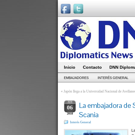
Inicio
Contacto
DNN Diploma
EMBAJADORES
INTERÉS GENERAL
«
Japón llega a la Universidad Nacional de Avellane
JUN
La embajadora de S
06
Scania
2018
Interés General
L